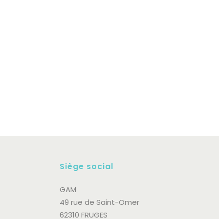
Siège social
GAM
49 rue de Saint-Omer
62310 FRUGES