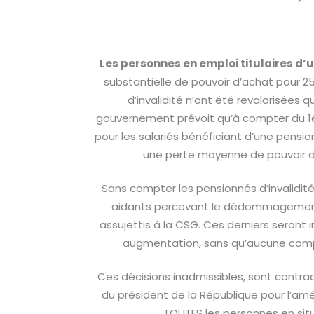
Les personnes en emploi titulaires d’u
substantielle de pouvoir d’achat pour 2
d’invalidité n’ont été revalorisées q
gouvernement prévoit qu’à compter du 1er 
pour les salariés bénéficiant d’une pension
une perte moyenne de pouvoir d’
Sans compter les pensionnés d’invalidité 
aidants percevant le dédommagement
assujettis à la CSG. Ces derniers seront
augmentation, sans qu’aucune compe
Ces décisions inadmissibles, sont contr
du président de la République pour l’amé
TOUTES les personnes en sit