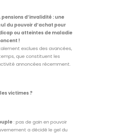
pensions d’invalidité : une
cul du pouvoir d’achat pour
dicap ou atteintes de maladie
noncent !
otalement exclues des avancées,
 temps, que constituent les
d’activité annoncées récemment.
les victimes ?
couple
: pas de gain en pouvoir
uvernement a décidé le gel du