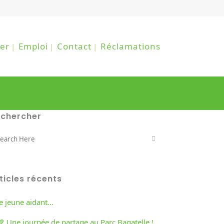
er
Emploi
Contact
Réclamations
echercher
ticles récents
re jeune aidant…
💙 Une journée de partage au Parc Bagatelle !