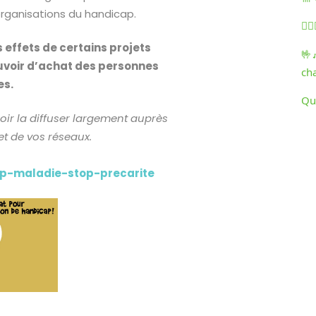
 organisations du handicap.
🏃‍
s effets de certains projets
🤟
voir d’achat des personnes
ch
es.
Qu
loir la diffuser largement auprès
t de vos réseaux.
p-maladie-stop-precarite