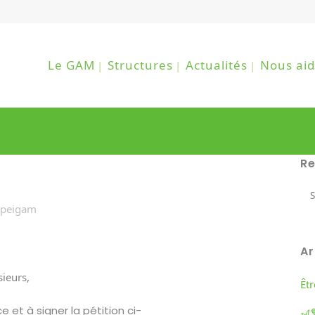
Le GAM
Structures
Actualités
Nous aid
R
apeigam
Ar
ieurs,
Êt
 et à signer la pétition ci-
🎢