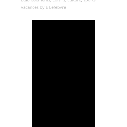
vacances
by
E Lefebvre