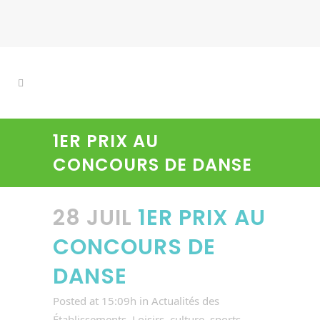
1ER PRIX AU
CONCOURS DE DANSE
28 JUIL
1ER PRIX AU
CONCOURS DE
DANSE
Posted at 15:09h
in
Actualités des
Établissements
,
Loisirs, culture, sports