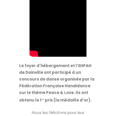
Le foyer d’hébergement et l’EHPAH
de Dainville ont participé à un
concours de danse organisée par la
Fédération Française Handidance
sur le thème Peace & Love. Ils ont
obtenu le 1
prix (la médaille d’or).
er
Nous les félicitons pour leur