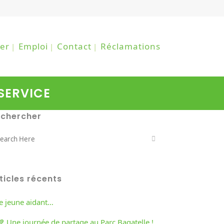
er
Emploi
Contact
Réclamations
SERVICE
echercher
ticles récents
re jeune aidant…
💙 Une journée de partage au Parc Bagatelle !