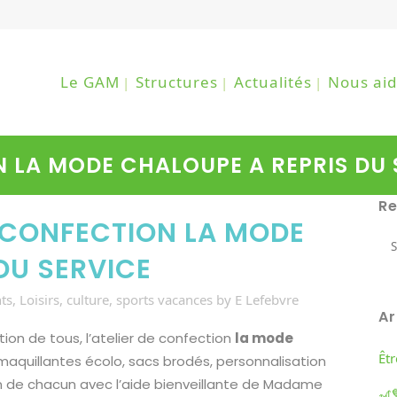
Le GAM
Structures
Actualités
Nous aid
N LA MODE CHALOUPE A REPRIS DU 
R
E CONFECTION LA MODE
DU SERVICE
nts
,
Loisirs, culture, sports vacances
by
E Lefebvre
Ar
ion de tous, l’atelier de confection
la mode
Êt
émaquillantes écolo, sacs brodés, personnalisation
ion de chacun avec l’aide bienveillante de Madame
🎢