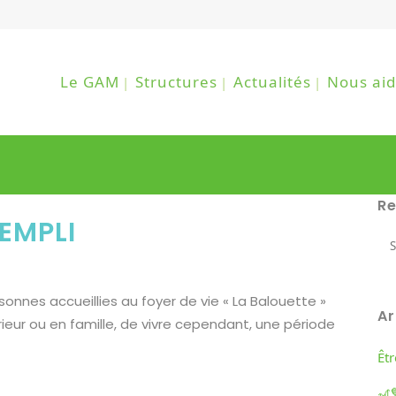
Le GAM
Structures
Actualités
Nous aid
R
REMPLI
sonnes accueillies au foyer de vie « La Balouette »
Ar
eur ou en famille, de vivre cependant, une période
Êt
🎢