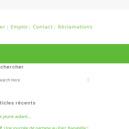
er
Emploi
Contact
Réclamations
echercher
ticles récents
re jeune aidant…
💙 Une journée de partage au Parc Bagatelle !