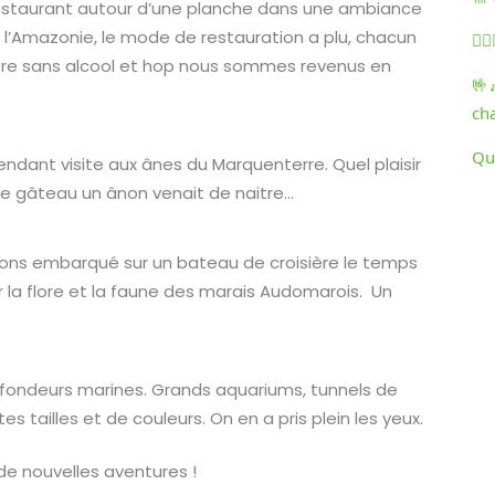
estaurant autour d’une planche dans une ambiance
 l’Amazonie, le mode de restauration a plu, chacun
🏃‍
ière sans alcool et hop nous sommes revenus en
🤟
ch
Qu
rendant visite aux ânes du Marquenterre. Quel plaisir
r le gâteau un ânon venait de naitre…
vons embarqué sur un bateau de croisière le temps
 la flore et la faune des marais Audomarois. Un
fondeurs marines. Grands aquariums, tunnels de
 tailles et de couleurs. On en a pris plein les yeux.
de nouvelles aventures !