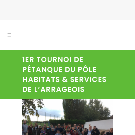
1ER TOURNOI DE
PÉTANQUE DU PÔLE
HABITATS & SERVICES
DE L’ARRAGEOIS