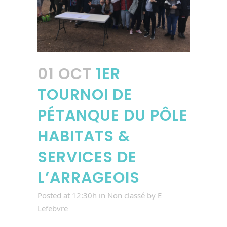
01 OCT
1ER
TOURNOI DE
PÉTANQUE DU PÔLE
HABITATS &
SERVICES DE
L’ARRAGEOIS
Posted at 12:30h
in
Non classé
by
E
Lefebvre