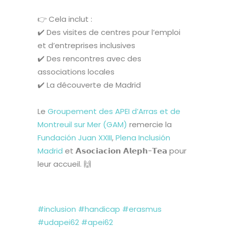
👉 Cela inclut :
✔️ Des visites de centres pour l’emploi
et d’entreprises inclusives
✔️ Des rencontres avec des
associations locales
✔️ La découverte de Madrid
Le
Groupement des APEI d’Arras et de
Montreuil sur Mer (GAM)
remercie la
Fundación Juan XXIII
,
Plena Inclusión
Madrid
et 𝗔𝘀𝗼𝗰𝗶𝗮𝗰𝗶𝗼𝗻 𝗔𝗹𝗲𝗽𝗵-𝗧𝗲𝗮 pour
leur accueil. 🙌
#inclusion
#handicap
#erasmus
#udapei62
#apei62