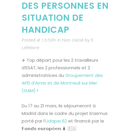
DES PERSONNES EN
SITUATION DE
HANDICAP
Posted at 13:50h
in
Non classé
by
E
Lefebvre
✈️ Top départ pour les 2 travailleurs
d’ESAT, les 2 professionnels et 2
administratrices du
Groupement des
APEI d’Arras et de Montreuil sur Mer
(GAM)
!
Du 17 au 21 mars, ils séjourneront à
Madrid dans le cadre du projet Erasmus
porté par l’
Udapei 62
et financé par le
𝗙𝗼𝗻𝗱𝘀 𝗲𝘂𝗿𝗼𝗽é𝗲𝗻.🧳 🇪🇺