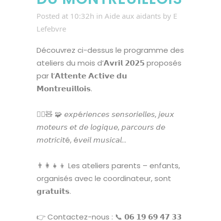
Posted at 10:32h
in
Aide aux aidants
by
E
Lefebvre
Découvrez ci-dessus le programme des
ateliers du mois d’𝗔𝘃𝗿𝗶𝗹 𝟮𝟬𝟮𝟱 proposés
par 𝗹’𝗔𝘁𝘁𝗲𝗻𝘁𝗲 𝗔𝗰𝘁𝗶𝘃𝗲 𝗱𝘂
𝗠𝗼𝗻𝘁𝗿𝗲𝘂𝗶𝗹𝗹𝗼𝗶𝘀.
💆‍♂️🧸 🧩 𝘦𝘹𝘱é𝘳𝘪𝘦𝘯𝘤𝘦𝘴 𝘴𝘦𝘯𝘴𝘰𝘳𝘪𝘦𝘭𝘭𝘦𝘴, 𝘫𝘦𝘶𝘹
𝘮𝘰𝘵𝘦𝘶𝘳𝘴 𝘦𝘵 𝘥𝘦 𝘭𝘰𝘨𝘪𝘲𝘶𝘦, 𝘱𝘢𝘳𝘤𝘰𝘶𝘳𝘴 𝘥𝘦
𝘮𝘰𝘵𝘳𝘪𝘤𝘪𝘵é, é𝘷𝘦𝘪𝘭 𝘮𝘶𝘴𝘪𝘤𝘢𝘭…
👨‍👩‍👧‍👦 Les ateliers parents – enfants,
organisés avec le coordinateur, sont
𝗴𝗿𝗮𝘁𝘂𝗶𝘁𝘀.
👉 Contactez-nous : 📞 𝟬𝟲 𝟭𝟵 𝟲𝟵 𝟰𝟳 𝟯𝟯