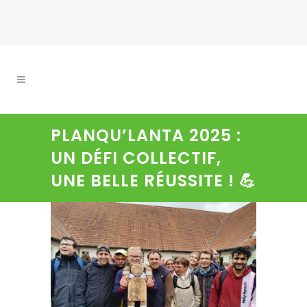
PLANQU’LANTA 2025 :
UN DÉFI COLLECTIF,
UNE BELLE RÉUSSITE ! 💪