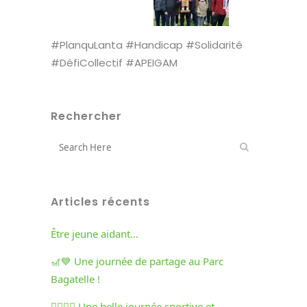
#PlanquLanta #Handicap #Solidarité
#DéfiCollectif #APEIGAM
Rechercher
Articles récents
Être jeune aidant…
🎢💙 Une journée de partage au Parc
Bagatelle !
🏃‍♀️🏃‍♂️ Une belle journée sportive et