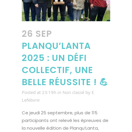
26 SEP
PLANQU’LANTA
2025 : UN DÉFI
COLLECTIF, UNE
BELLE RÉUSSITE ! 💪
Posted at 23:19h
in
Non classé
by
E
Lefebvre
Ce jeudi 25 septembre, plus de 115
participants ont relevé les épreuves de
la nouvelle édition de Planqu’Lanta,