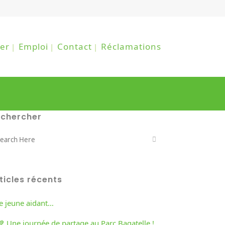
er
Emploi
Contact
Réclamations
echercher
ticles récents
re jeune aidant…
💙 Une journée de partage au Parc Bagatelle !