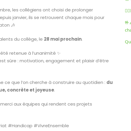
bre, les collégiens ont choisi de prolonger
🏃‍
Depuis janvier, ils se retrouvent chaque mois pour
🤟
aton 🎶
ch
talents du collège, le
28 mai prochain
.
Qu
été retenue à l’unanimité ✨
est sûre : motivation, engagement et plaisir d’être
e ce que l’on cherche à construire au quotidien :
du
cue, concrète et joyeuse
.
t merci aux équipes qui rendent ces projets
riat #Handicap #VivreEnsemble