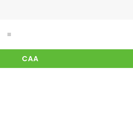
CAA
🥇✨ l’IME de Fruges à la