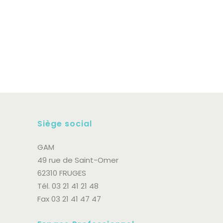
célébrations, pour certains, cette
fête vient plutôt remuer des
souvenirs douloureux. Des
personnes accompagnées...
31 mai, 2022
Siège social
GAM
49 rue de Saint-Omer
62310 FRUGES
Tél. 03 21 41 21 48
Fax 03 21 41 47 47