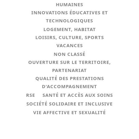
HUMAINES
INNOVATIONS ÉDUCATIVES ET
TECHNOLOGIQUES
LOGEMENT, HABITAT
LOISIRS, CULTURE, SPORTS
VACANCES
NON CLASSÉ
OUVERTURE SUR LE TERRITOIRE,
PARTENARIAT
QUALITÉ DES PRESTATIONS
D'ACCOMPAGNEMENT
RSE
SANTÉ ET ACCÈS AUX SOINS
SOCIÉTÉ SOLIDAIRE ET INCLUSIVE
VIE AFFECTIVE ET SEXUALITÉ
💙💛 𝗔𝘂𝗷𝗼𝘂𝗿𝗱’𝗵𝘂𝗶, 𝗰’𝗲𝘀𝘁 𝗹𝗮