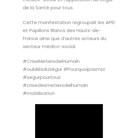
de la Santé pour tous.
Cette manifestation regroupait les APEI
et Papillons Blancs des Hauts-de-
France ainsi que d’autres acteurs du
secteur médico-social.
#CriseMetiersdelHumain
#oubliésduSégur #Pourquoipasmoi
#segurpourtous
#crisedesmetiersdelhumain
#mobilisation