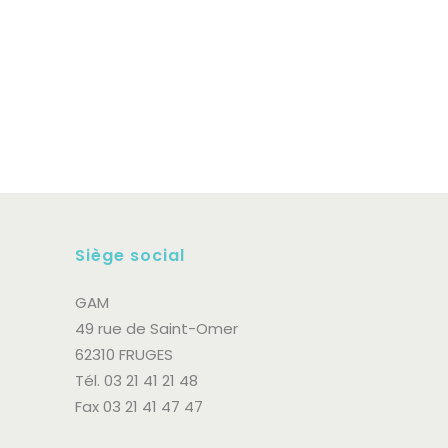
arrondissements d’Arras et de
Montreuil sur Mer leurs 60 ans. Que
de chemin parcouru depuis le cri
d’alarme lancé par des parents...
31 mai, 2023
Siège social
GAM
49 rue de Saint-Omer
62310 FRUGES
Tél. 03 21 41 21 48
Fax 03 21 41 47 47